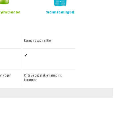
ydra Cleanser
Sebium Foaming Gel
Karma ve yağlı ciltler
✓
en yoğun
Cildi ve gözenekleri arındırır,
kurutmaz