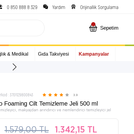
0 850 888 8 329
Yardım
Orijinallik Sorgulama
Sepetim
lık & Medikal
Gıda Takviyesi
Kampanyalar
ÜCRETSİZ Kargo Fırsatı!
rkod
:
3701129800843
3.9
o Foaming Cilt Temizleme Jeli 500 ml
temizleyici, makyajdan arındırıcı ve nemlendirici temizleyici jel
1.579,00 TL
1.342,15 TL