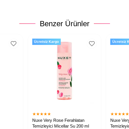
Benzer Ürünler
Ücretsiz Kargo
Ücretsiz 
★
★
★
★
★
★
★
★
★
Nuxe Very Rose Ferahlatan
Nuxe Ver
Temizleyici Micellar Su 200 ml
Temizleyi