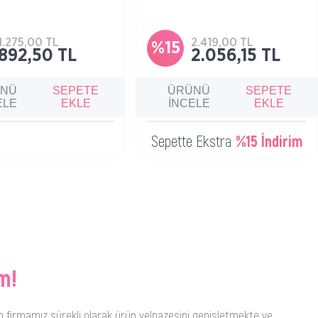
kçe temizleyerek
Hassas ciltler dahil tüm ciltler için, çift
ve kirden arındıran misel
aşamalı temizliğin ilk adımında yüz
iltler dahil tüm cilt tipleri
ve göz makyajını çıkarmaya yardımcı
atıcı bir bakım sunar.
misel temizleme yağıdır.
1.275,00 TL
2.419,00 TL
%15
892,50 TL
2.056,15 TL
ÜNÜ
SEPETE
ÜRÜNÜ
SEPETE
ELE
EKLE
İNCELE
EKLE
Sepette Ekstra
%15 İndirim
m!
n firmamız sürekli olarak ürün yelpazesini genişletmekte ve