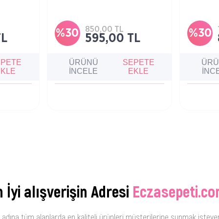
Cildi nazikçe temizleyerek
Cildi nazi
li şekilde
makyajdan ve kirden arındıran misel
makyajdan 
su, hassas ciltler dahil tüm cilt tipleri
su, hassas c
için ferahlatıcı bir bakım sunar.
için ferahl
850,00 TL
%30
%30
TL
595,00 TL
EPETE
ÜRÜNÜ
SEPETE
ÜR
EKLE
İNCELE
EKLE
İNC
 İyi alışverişin Adresi
Eczasepeti.co
 adına tüm alanlarda en kaliteli ürünleri müşterilerine sunmak isteye