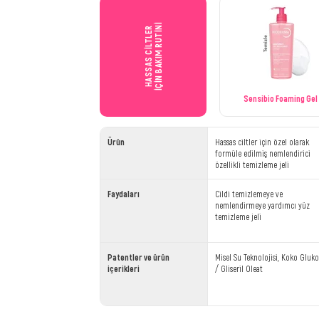
İÇİN BAKIM RUTİNİ
HASSAS CİLTLER
Sensibio Foaming Gel
Ürün
Hassas ciltler için özel olarak
formüle edilmiş nemlendirici
özellikli temizleme jeli
Faydaları
Cildi temizlemeye ve
nemlendirmeye yardımcı yüz
temizleme jeli
Patentler ve ürün
Misel Su Teknolojisi, Koko Gluko
içerikleri
/ Gliseril Oleat