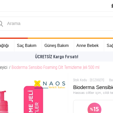
ğlığı
Saç Bakım
Güneş Bakım
Anne Bebek
Sağ
İlk Alışverişinize Özel Hediyeler
eyici
Bioderma Sensibio Foaming Cilt Temizleme Jeli 500 ml
Stok Kodu
(ECZ00271)
Ba
Bioderma Sensibi
Hassas ciltler için, cildi 
15