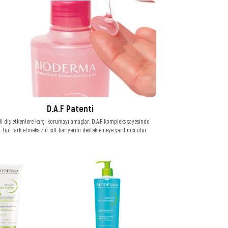
D.A.F Patenti
di dış etkenlere karşı korumayı amaçlar. D.A.F kompleks sayesinde
t tipi fark etmeksizin cilt bariyerini desteklemeye yardımcı olur.