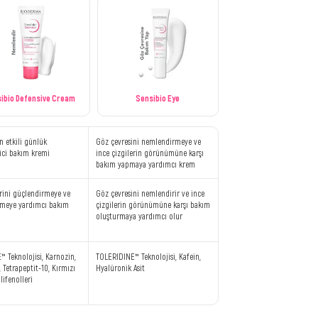
ibio Defensive Cream
Sensibio Eye
n etkili günlük
Göz çevresini nemlendirmeye ve
ici bakım kremi
ince çizgilerin görünümüne karşı
bakım yapmaya yardımcı krem
erini güçlendirmeye ve
Göz çevresini nemlendirir ve ince
meye yardımcı bakım
çizgilerin görünümüne karşı bakım
oluşturmaya yardımcı olur
 Teknolojisi, Karnozin,
TOLERIDINE™ Teknolojisi, Kafein,
, Tetrapeptit-10, Kırmızı
Hyalüronik Asit
lifenolleri