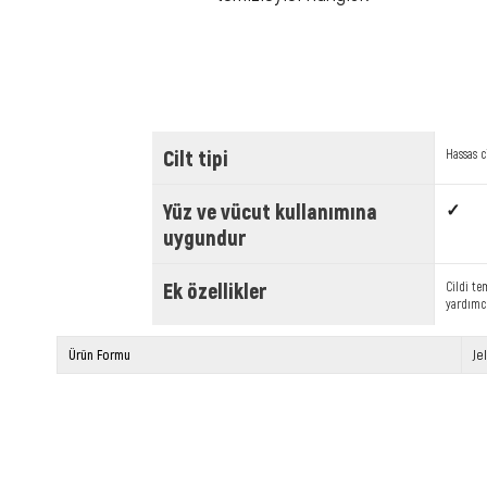
Cilt tipi
Hassas c
Yüz ve vücut kullanımına
✓
uygundur
Ek özellikler
Cildi t
yardımc
Ürün Formu
Je