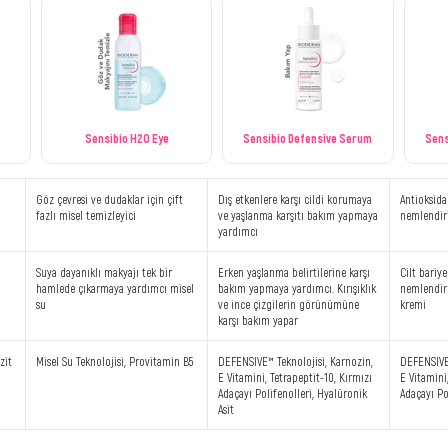
Sensibio H2O Eye
Sensibio Defensive Serum
Sens
Göz çevresi ve dudaklar için çift
Dış etkenlere karşı cildi korumaya
Antioksida
fazlı misel temizleyici
ve yaşlanma karşıtı bakım yapmaya
nemlendir
yardımcı
Suya dayanıklı makyajı tek bir
Erken yaşlanma belirtilerine karşı
Cilt bariy
hamlede çıkarmaya yardımcı misel
bakım yapmaya yardımcı. Kırışıklık
nemlendir
su
ve ince çizgilerin görünümüne
kremi
karşı bakım yapar
zit
Misel Su Teknolojisi, Provitamin B5
DEFENSIVE™ Teknolojisi, Karnozin,
DEFENSIVE™
E Vitamini, Tetrapeptit-10, Kırmızı
E Vitamini
Adaçayı Polifenolleri, Hyalüronik
Adaçayı Po
Asit