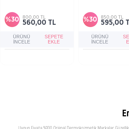
Cilt tonu düzenleyici ve makyaj
Cildi nazikçe temizler ve
sabitleyici
nemlendirirken makyajı etki
çıkaran bakım sütüdür.
800,00 TL
850,00 TL
%30
%30
560,00 TL
595,00 
ÜRÜNÜ
SEPETE
ÜRÜNÜ
S
İNCELE
EKLE
İNCELE
En
Uygun Fiyata %100 Orijinal Dermokozmetik Markalar Güzellik