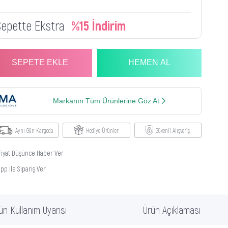
Sepette Ekstra
%15 İndirim
Markanın Tüm Ürünlerine Göz At
Aynı Gün Kargoda
Hediye Ürünler
Güvenli Alışveriş
Fiyat Düşünce Haber Ver
p İle Sipariş Ver
ün Kullanım Uyarısı
Ürün Açıklaması