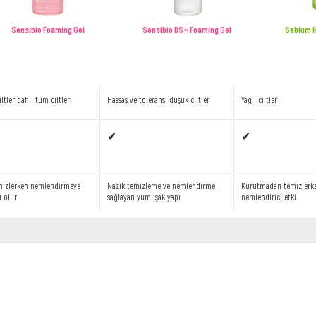
Sensibio Foaming Gel
Sensibio DS+ Foaming Gel
Sebium H
iltler dahil tüm ciltler
Hassas ve toleransı düşük ciltler
Yağlı ciltler
✓
✓
emizlerken nemlendirmeye
Nazik temizleme ve nemlendirme
Kurutmadan temizlerk
ı olur
sağlayan yumuşak yapı
nemlendirici etki
l