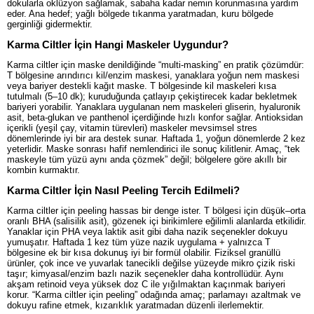
dokularla oklüzyon sağlamak, sabaha kadar nemin korunmasına yardım
eder. Ana hedef; yağlı bölgede tıkanma yaratmadan, kuru bölgede
gerginliği gidermektir.
Karma Ciltler İçin Hangi Maskeler Uygundur?
Karma ciltler için maske denildiğinde “multi-masking” en pratik çözümdür:
T bölgesine arındırıcı kil/enzim maskesi, yanaklara yoğun nem maskesi
veya bariyer destekli kağıt maske. T bölgesinde kil maskeleri kısa
tutulmalı (5–10 dk); kuruduğunda çatlayıp çekiştirecek kadar bekletmek
bariyeri yorabilir. Yanaklara uygulanan nem maskeleri gliserin, hyaluronik
asit, beta-glukan ve panthenol içerdiğinde hızlı konfor sağlar. Antioksidan
içerikli (yeşil çay, vitamin türevleri) maskeler mevsimsel stres
dönemlerinde iyi bir ara destek sunar. Haftada 1, yoğun dönemlerde 2 kez
yeterlidir. Maske sonrası hafif nemlendirici ile sonuç kilitlenir. Amaç, “tek
maskeyle tüm yüzü aynı anda çözmek” değil; bölgelere göre akıllı bir
kombin kurmaktır.
Karma Ciltler İçin Nasıl Peeling Tercih Edilmeli?
Karma ciltler için peeling hassas bir denge ister. T bölgesi için düşük–orta
oranlı BHA (salisilik asit), gözenek içi birikimlere eğilimli alanlarda etkilidir.
Yanaklar için PHA veya laktik asit gibi daha nazik seçenekler dokuyu
yumuşatır. Haftada 1 kez tüm yüze nazik uygulama + yalnızca T
bölgesine ek bir kısa dokunuş iyi bir formül olabilir. Fiziksel granüllü
ürünler, çok ince ve yuvarlak tanecikli değilse yüzeyde mikro çizik riski
taşır; kimyasal/enzim bazlı nazik seçenekler daha kontrollüdür. Aynı
akşam retinoid veya yüksek doz C ile yığılmaktan kaçınmak bariyeri
korur. “Karma ciltler için peeling” odağında amaç; parlamayı azaltmak ve
dokuyu rafine etmek, kızarıklık yaratmadan düzenli ilerlemektir.