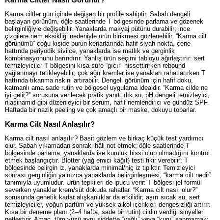
Karma ciltler gün içinde değişen bir profile sahiptir. Sabah dengeli
başlayan görünüm, öğle saatlerinde T bölgesinde parlama ve gözenek
belirginliğiyle değişebilir. Yanaklarda makyaj pütürlü durabilir; ince
çizgilere nem eksikliği nedeniyle ürün birikmesi gözlenebilir. “Karma cilt
görünümü” çoğu kişide burun kenarlarında hafif siyah nokta, çene
hattında periyodik sivilce, yanaklarda ise matlık ve gerginlik
kombinasyonunu barındırır. Yanlış ürün seçimi tabloyu ağırlaştırır: sert
temizleyiciler T bölgesini kısa süre “gıcır” hissettirirken rebound
yağlanmayı tetikleyebilir; çok ağır kremler ise yanakları rahatlatırken T
hattında tıkanma riskini artırabilir. Dengeli görünüm için hafif doku,
katmanlı ama sade rutin ve bölgesel uygulama idealdir. “Karma cilde ne
iyi gelir?” sorusuna verilecek pratik yanıt: ılık su, pH dengeli temizleyici,
niasinamid gibi düzenleyici bir serum, hafif nemlendirici ve gündüz SPF.
Haftada bir nazik peeling ve çok amaçlı bir maske, dokuyu toparlar.
Karma Cilt Nasıl Anlaşılır?
Karma cilt nasıl anlaşılır? Basit gözlem ve birkaç küçük test yardımcı
olur. Sabah yıkamadan sonraki hâli not etmek; öğle saatlerinde T
bölgesinde parlama, yanaklarda ise kuruluk hissi olup olmadığını kontrol
etmek başlangıçtır. Blotter (yağ emici kâğıt) testi fikir verebilir: T
bölgesinde belirgin iz, yanaklarda minimal/hiç iz tipiktir. Temizleyici
sonrası gerginliğin yalnızca yanaklarda belirginleşmesi, “karma cilt nedir”
tanımıyla uyumludur. Ürün tepkileri de ipucu verir: T bölgesi jel formül
severken yanaklar krem/süt dokuda rahatlar. “Karma cilt nasıl olur?”
sorusunda genetik kadar alışkanlıklar da etkilidir; aşırı sıcak su, sert
temizleyiciler, yoğun parfüm ve yüksek alkol içerikleri dengesizliği artırır.
Kısa bir deneme planı (2–4 hafta, sade bir rutin) cildin verdiği sinyalleri
netleştirir. Amaç, tüm yüzü aynı şiddette “yağlı” veya “kuru” sanmamak;