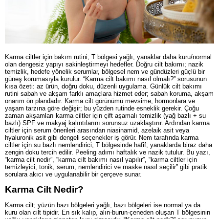
Karma ciltler için bakım rutini; T bölgesi yağlı, yanaklar daha kuru/normal
olan dengesiz yapıyı sakinleştirmeyi hedefler. Doğru cilt bakımı; nazik
temizlik, hedefe yönelik serumlar, bölgesel nem ve gündüzleri güçlü bir
güneş korumasıyla kurulur. “Karma cilt bakımı nasıl olmalı?” sorusunun
kısa özeti: az ürün, doğru doku, düzenli uygulama. Günlük cilt bakımı
rutini sabah ve akşam farklı amaçlara hizmet eder; sabah koruma, akşam
onarım ön plandadır. Karma cilt görünümü mevsime, hormonlara ve
yaşam tarzına göre değişir; bu yüzden rutinde esneklik gerekir. Çoğu
zaman akşamları karma ciltler için çift aşamalı temizlik (yağ bazlı + su
bazlı) SPF ve makyaj kalıntılarını sorunsuz uzaklaştırır. Ardından karma
ciltler için serum önerileri arasından niasinamid, azelaik asit veya
hyaluronik asit gibi dengeli seçenekler iş görür. Nem tarafında karma
ciltler için su bazlı nemlendirici, T bölgesinde hafif; yanaklarda biraz daha
zengin doku tercih edilir. Peeling adımı haftalık ve nazik tutulur. Bu yazı,
“karma cilt nedir”, “karma cilt bakımı nasıl yapılır”, “karma ciltler için
temizleyici, tonik, serum, nemlendirici ve maske nasıl seçilir” gibi pratik
sorulara akıcı ve uygulanabilir bir çerçeve sunar.
Karma Cilt Nedir?
Karma cilt; yüzün bazı bölgeleri yağlı, bazı bölgeleri ise normal ya da
kuru olan cilt tipidir. En sık kalıp, alın-burun-çeneden oluşan T bölgesinin