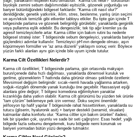
yağlı; yanakların nispeten kuru olmasıdır. “Karma cilt nedir?” sorusunun
biyolojik zemini sebum dağılımındaki eşitsizlik, gözenek yoğunluğu ve
bariyer bütünlüğündeki bölgesel farklardır. “Karma cilt nasıl olur?”
denildiğinde; genetik yatkınlık, iklim, stres, beslenme, yanlış ürün seçimi
ve aşırı/eksik temizlik gibi etkenler tabloyu etkiler. Bu tipte gün içinde T
bölgesinde parlama ve gözenek belirginliği görülebilir; yanaklarda gerginlik
veya pullanma eşlik edebilir. Bu dengesizlik; tek tip ağır kremler ya da
agresif temizleyicilerle artar. Karma ciltler için bakım rutini bu nedenle
bölgesel strateji ister: T bölgesinde sebum dengeleyici, yanaklarda bariyer
güçlendirici adımlar kullanılır. Temizleyici pH’ının dengede olması, aşırı
köpürmeyen formüller ve “az ama düzenli” yaklaşım sonuç verir. Böylece
yüzün farklı alanları aynı gün içinde bile uyum içinde tutulur.
Karma Cilt Özellikleri Nelerdir?
Karma cilt özellikleri; T bölgesinde parlama, gün ortasında makyajın
burun/çenede daha hızlı dağılması, yanaklarda dönemsel kuruluk ve
gerilme, gözeneklerin T hattında daha görünür olması şeklinde özetlenir.
Mevsimsel değişim belirgindir: sıcak–nemli havada yağlanma artarken,
soğuk–rüzgârlı dönemde yanak kuruluğu öne geçebilir. Hassasiyet eşiği
alanlara göre değişir; T bölgesi komedona eğilimliyken yanaklar
kızarıklığa daha yatkın olabilir. Karma cilt görünümü bu yüzden tek ürünle
“tam çözüm” beklemeye pek izin vermez. Doku seçimi önemlidir:
jel/losyon tip hafif yapılar T bölgesinde rahat hissettirirken, yanaklarda su
tutucu (gliserin, hyaluronik asit) + bariyer destekli (seramid, skualan)
katmanlar daha konforlu olur. “Karma ciltler için bakım ürünleri” ifadesi,
tek bir şişeden çok, uyumlu ve sade bir seti çağrıştırır. Esas hedef; yağlı
bölgede fazla sebumu dengelemek, kuru bölgede nemi korumak ve
bariyeri yormadan bütün yüzü dengede tutmaktır.
Karma Ciltler Nasıl Görünür?