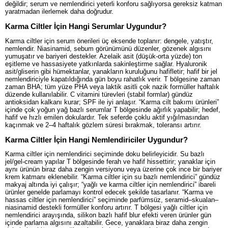
değildir; serum ve nemlendirici yeterli konforu sağlıyorsa gereksiz katman
yaratmadan ilerlemek daha doğrudur.
Karma Ciltler İçin Hangi Serumlar Uygundur?
Karma ciltler için serum önerileri üç eksende toplanır: dengele, yatıştır,
nemlendir. Niasinamid, sebum görünümünü düzenler, gözenek algısını
yumuşatır ve bariyeri destekler. Azelaik asit (düşük-orta yüzde) ton
eşitleme ve hassasiyete yatkınlarda sakinleştirme sağlar. Hyaluronik
asit/gliserin gibi hümektanlar, yanakların kuruluğunu hafifletir; hafif bir jel
nemlendiriciyle kapatıldığında gün boyu rahatlık verir. T bölgesine zaman
zaman BHA; tüm yüze PHA veya laktik asitli çok nazik formüller haftalık
düzende kullanılabilir. C vitamini türevleri (stabil formlar) gündüz
antioksidan kalkanı kurar; SPF ile iyi anlaşır. “Karma cilt bakımı ürünleri”
içinde çok yoğun yağ bazlı serumlar T bölgesinde ağırlık yapabilir; hedef,
hafif ve hızlı emilen dokulardır. Tek seferde çoklu aktif yığılmasından
kaçınmak ve 2–4 haftalık gözlem süresi bırakmak, toleransı artırır.
Karma Ciltler İçin Hangi Nemlendiriciler Uygundur?
Karma ciltler için nemlendirici seçiminde doku belirleyicidir. Su bazlı
jel/gel-cream yapılar T bölgesinde ferah ve hafif hissettirir; yanaklar için
aynı ürünün biraz daha zengin versiyonu veya üzerine çok ince bir bariyer
krem katmanı eklenebilir. “Karma ciltler için su bazlı nemlendirici” gündüz
makyaj altında iyi çalışır; “yağlı ve karma ciltler için nemlendirici” ibareli
ürünler genelde parlamayı kontrol edecek şekilde tasarlanır. “Karma ve
hassas ciltler için nemlendirici” seçiminde parfümsüz, seramid–skualan–
niasinamid destekli formüller konforu artırır. T bölgesi yağlı ciltler için
nemlendirici arayışında, silikon bazlı hafif blur efekti veren ürünler gün
içinde parlama algısını azaltabilir. Gece, yanaklara biraz daha zengin