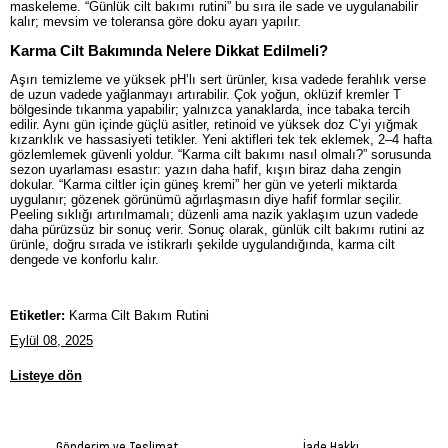
maskeleme. “Günlük cilt bakımı rutini” bu sıra ile sade ve uygulanabilir
kalır; mevsim ve toleransa göre doku ayarı yapılır.
Karma Cilt Bakımında Nelere Dikkat Edilmeli?
Aşırı temizleme ve yüksek pH’lı sert ürünler, kısa vadede ferahlık verse
de uzun vadede yağlanmayı artırabilir. Çok yoğun, oklüzif kremler T
bölgesinde tıkanma yapabilir; yalnızca yanaklarda, ince tabaka tercih
edilir. Aynı gün içinde güçlü asitler, retinoid ve yüksek doz C’yi yığmak
kızarıklık ve hassasiyeti tetikler. Yeni aktifleri tek tek eklemek, 2–4 hafta
gözlemlemek güvenli yoldur. “Karma cilt bakımı nasıl olmalı?” sorusunda
sezon uyarlaması esastır: yazın daha hafif, kışın biraz daha zengin
dokular. “Karma ciltler için güneş kremi” her gün ve yeterli miktarda
uygulanır; gözenek görünümü ağırlaşmasın diye hafif formlar seçilir.
Peeling sıklığı artırılmamalı; düzenli ama nazik yaklaşım uzun vadede
daha pürüzsüz bir sonuç verir. Sonuç olarak, günlük cilt bakımı rutini az
ürünle, doğru sırada ve istikrarlı şekilde uygulandığında, karma cilt
dengede ve konforlu kalır.
Etiketler:
Karma Cilt Bakım Rutini
Eylül 08, 2025
Listeye dön
Gönderim ve Teslimat
İade Hakkı