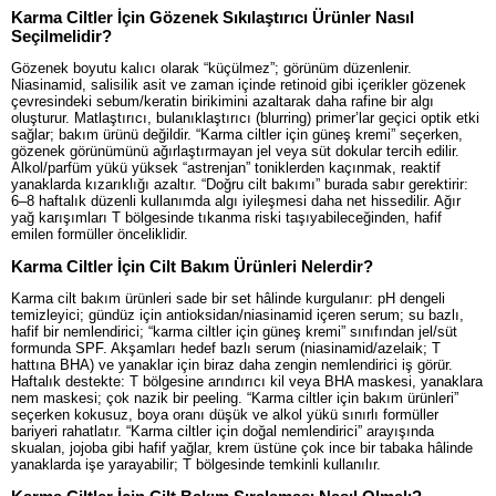
Karma Ciltler İçin Gözenek Sıkılaştırıcı Ürünler Nasıl
Seçilmelidir?
Gözenek boyutu kalıcı olarak “küçülmez”; görünüm düzenlenir.
Niasinamid, salisilik asit ve zaman içinde retinoid gibi içerikler gözenek
çevresindeki sebum/keratin birikimini azaltarak daha rafine bir algı
oluşturur. Matlaştırıcı, bulanıklaştırıcı (blurring) primer’lar geçici optik etki
sağlar; bakım ürünü değildir. “Karma ciltler için güneş kremi” seçerken,
gözenek görünümünü ağırlaştırmayan jel veya süt dokular tercih edilir.
Alkol/parfüm yükü yüksek “astrenjan” toniklerden kaçınmak, reaktif
yanaklarda kızarıklığı azaltır. “Doğru cilt bakımı” burada sabır gerektirir:
6–8 haftalık düzenli kullanımda algı iyileşmesi daha net hissedilir. Ağır
yağ karışımları T bölgesinde tıkanma riski taşıyabileceğinden, hafif
emilen formüller önceliklidir.
Karma Ciltler İçin Cilt Bakım Ürünleri Nelerdir?
Karma cilt bakım ürünleri sade bir set hâlinde kurgulanır: pH dengeli
temizleyici; gündüz için antioksidan/niasinamid içeren serum; su bazlı,
hafif bir nemlendirici; “karma ciltler için güneş kremi” sınıfından jel/süt
formunda SPF. Akşamları hedef bazlı serum (niasinamid/azelaik; T
hattına BHA) ve yanaklar için biraz daha zengin nemlendirici iş görür.
Haftalık destekte: T bölgesine arındırıcı kil veya BHA maskesi, yanaklara
nem maskesi; çok nazik bir peeling. “Karma ciltler için bakım ürünleri”
seçerken kokusuz, boya oranı düşük ve alkol yükü sınırlı formüller
bariyeri rahatlatır. “Karma ciltler için doğal nemlendirici” arayışında
skualan, jojoba gibi hafif yağlar, krem üstüne çok ince bir tabaka hâlinde
yanaklarda işe yarayabilir; T bölgesinde temkinli kullanılır.