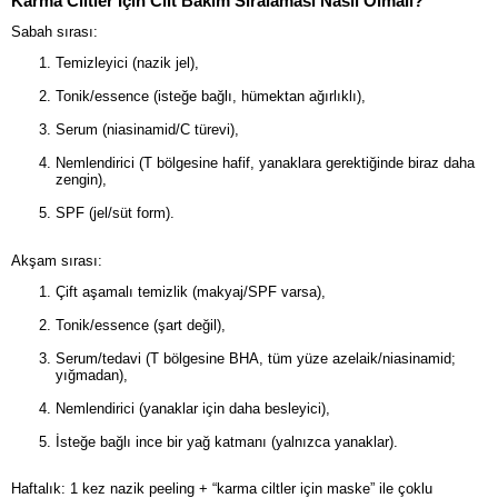
Karma Ciltler İçin Cilt Bakım Sıralaması Nasıl Olmalı?
Sabah sırası:
Temizleyici (nazik jel),
Tonik/essence (isteğe bağlı, hümektan ağırlıklı),
Serum (niasinamid/C türevi),
Nemlendirici (T bölgesine hafif, yanaklara gerektiğinde biraz daha
zengin),
SPF (jel/süt form).
Akşam sırası:
Çift aşamalı temizlik (makyaj/SPF varsa),
Tonik/essence (şart değil),
Serum/tedavi (T bölgesine BHA, tüm yüze azelaik/niasinamid;
yığmadan),
Nemlendirici (yanaklar için daha besleyici),
İsteğe bağlı ince bir yağ katmanı (yalnızca yanaklar).
Haftalık: 1 kez nazik peeling + “karma ciltler için maske” ile çoklu