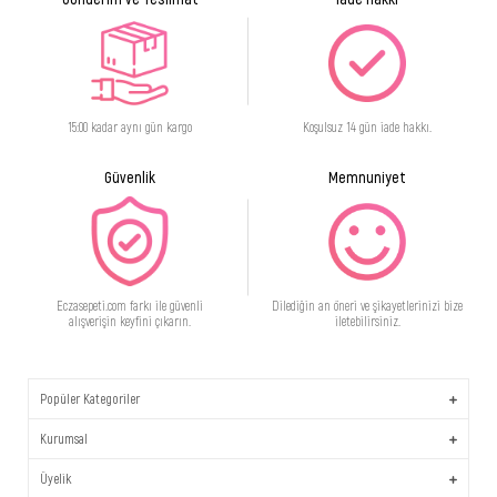
15:00 kadar aynı gün kargo
Koşulsuz 14 gün iade hakkı.
Güvenlik
Memnuniyet
Eczasepeti.com farkı ile güvenli
Dilediğin an öneri ve şikayetlerinizi bize
alışverişin keyfini çıkarın.
iletebilirsiniz.
Popüler Kategoriler
Kurumsal
Üyelik