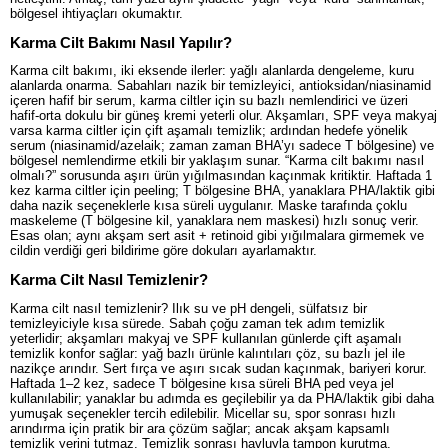
bölgesel ihtiyaçları okumaktır.
Karma Cilt Bakımı Nasıl Yapılır?
Karma cilt bakımı, iki eksende ilerler: yağlı alanlarda dengeleme, kuru
alanlarda onarma. Sabahları nazik bir temizleyici, antioksidan/niasinamid
içeren hafif bir serum, karma ciltler için su bazlı nemlendirici ve üzeri
hafif-orta dokulu bir güneş kremi yeterli olur. Akşamları, SPF veya makyaj
varsa karma ciltler için çift aşamalı temizlik; ardından hedefe yönelik
serum (niasinamid/azelaik; zaman zaman BHA’yı sadece T bölgesine) ve
bölgesel nemlendirme etkili bir yaklaşım sunar. “Karma cilt bakımı nasıl
olmalı?” sorusunda aşırı ürün yığılmasından kaçınmak kritiktir. Haftada 1
kez karma ciltler için peeling; T bölgesine BHA, yanaklara PHA/laktik gibi
daha nazik seçeneklerle kısa süreli uygulanır. Maske tarafında çoklu
maskeleme (T bölgesine kil, yanaklara nem maskesi) hızlı sonuç verir.
Esas olan; aynı akşam sert asit + retinoid gibi yığılmalara girmemek ve
cildin verdiği geri bildirime göre dokuları ayarlamaktır.
Karma Cilt Nasıl Temizlenir?
Karma cilt nasıl temizlenir? Ilık su ve pH dengeli, sülfatsız bir
temizleyiciyle kısa sürede. Sabah çoğu zaman tek adım temizlik
yeterlidir; akşamları makyaj ve SPF kullanılan günlerde çift aşamalı
temizlik konfor sağlar: yağ bazlı ürünle kalıntıları çöz, su bazlı jel ile
nazikçe arındır. Sert fırça ve aşırı sıcak sudan kaçınmak, bariyeri korur.
Haftada 1–2 kez, sadece T bölgesine kısa süreli BHA ped veya jel
kullanılabilir; yanaklar bu adımda es geçilebilir ya da PHA/laktik gibi daha
yumuşak seçenekler tercih edilebilir. Micellar su, spor sonrası hızlı
arındırma için pratik bir ara çözüm sağlar; ancak akşam kapsamlı
temizlik yerini tutmaz. Temizlik sonrası havluyla tampon kurutma,