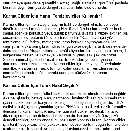
sürtünmeye göre daha güvenlidir. Amaç, yağlı alanlarda “gıcır” his peşinde
koşmak değil; tüm yüzde dengeli, rahat bir bitiş elde etmektir.
Karma Ciltler İçin Hangi Temizleyiciler Kullanılır?
Karma ciltler için temizleyici seçimi hafif ve dengeli olmalı. Jel veya
düşük köpüren krem/jel hibritleri, pH 5–6 aralığında olan formüller konfor
sağlar. İçerikte kokusuz veya düşük parfümlü, sülfatsız yüzey aktifleri (ör.
cocamidopropyl betaine türevleri) tercih edilir. “Karma cilt için yüz
temizleme jeli” ifadesi, matlaştırıcı ama bariyeri soymayan dokuları
çağrıştırır; kil/karbon gibi arındırıcılar günlükte değil, haftalık desteklerde
daha uygundur. Akşam adımında emülsifiye olan bir cleansing oil/balm, T
bölgesinde biriken SPF-makyaj kalıntılarını yumuşak şekilde çözer.
Sabah minimal günlerde micellar su ile tek adım yetebilir; yine de
durulama rahat hissettirebilir. “Karma ciltler için temizleyici” seçiminde
ana ilke: kısa temas, nazik formül, kolay durulama. Temizliğin amacı
nemi söküp atmak değil; sonraki adımlara pürüzsüz bir zemin
hazırlamaktır.
Karma Ciltler İçin Tonik Nasıl Seçilir?
Karma ciltler için tonik, “alkol bazlı sert astrenjan” olmak zorunda değildir.
Aksine, gliserin, beta-glukan, panthenol, hyaluronik asit gibi hümektanlar
içeren nazik tonikler bariyeri sakinleştirir. T bölgesi için düşük doz BHA
(salisilik asit) içeren, yanaklar içinse PHA/laktik asitli çok nazik formüller
dönüşümlü kullanılabilir. Amaç, her gün asit yüklemek değil; haftalık
düzen içinde hafifçe dokuyu düzenlemektir. Koku/renk yükü az, pH’ı
dengeli tonikler, serum öncesi su bazlı nem köprüsü kurar. “Karma ciltler
için tonik” seçerken; alkol yüksek, mentol/özel parfüm yoğun formüllerden
uzak durmak, kızarıklık ve hassasiyet riskini azaltır. Tonik adımı şart