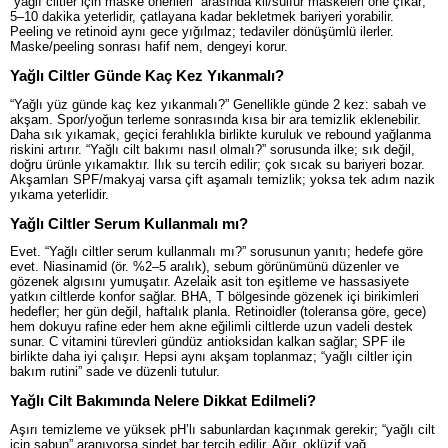
“yağlı ciltler için maske önerileri” arasında kil/sülfür maskeleri öne çıkar;
5–10 dakika yeterlidir, çatlayana kadar bekletmek bariyeri yorabilir.
Peeling ve retinoid aynı gece yığılmaz; tedaviler dönüşümlü ilerler.
Maske/peeling sonrası hafif nem, dengeyi korur.
Yağlı Ciltler Günde Kaç Kez Yıkanmalı?
“Yağlı yüz günde kaç kez yıkanmalı?” Genellikle günde 2 kez: sabah ve
akşam. Spor/yoğun terleme sonrasında kısa bir ara temizlik eklenebilir.
Daha sık yıkamak, geçici ferahlıkla birlikte kuruluk ve rebound yağlanma
riskini artırır. “Yağlı cilt bakımı nasıl olmalı?” sorusunda ilke; sık değil,
doğru ürünle yıkamaktır. Ilık su tercih edilir; çok sıcak su bariyeri bozar.
Akşamları SPF/makyaj varsa çift aşamalı temizlik; yoksa tek adım nazik
yıkama yeterlidir.
Yağlı Ciltler Serum Kullanmalı mı?
Evet. “Yağlı ciltler serum kullanmalı mı?” sorusunun yanıtı; hedefe göre
evet. Niasinamid (ör. %2–5 aralık), sebum görünümünü düzenler ve
gözenek algısını yumuşatır. Azelai̇k asit ton eşitleme ve hassasiyete
yatkın ciltlerde konfor sağlar. BHA, T bölgesinde gözenek içi birikimleri
hedefler; her gün değil, haftalık planla. Retinoidler (toleransa göre, gece)
hem dokuyu rafine eder hem akne eğilimli ciltlerde uzun vadeli destek
sunar. C vitamini türevleri gündüz antioksidan kalkan sağlar; SPF ile
birlikte daha iyi çalışır. Hepsi aynı akşam toplanmaz; “yağlı ciltler için
bakım rutini” sade ve düzenli tutulur.
Yağlı Cilt Bakımında Nelere Dikkat Edilmeli?
Aşırı temizleme ve yüksek pH’lı sabunlardan kaçınmak gerekir; “yağlı cilt
için sabun” aranıyorsa sindet bar tercih edilir. Ağır, oklüzif yağ