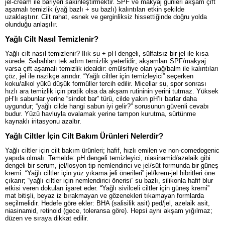
jel-cream ile bariyeri sakinleştirmektir. SPF ve makyaj günleri akşam çift
aşamalı temizlik (yağ bazlı + su bazlı) kalıntıları etkin şekilde
uzaklaştırır. Cilt rahat, esnek ve gerginliksiz hissettiğinde doğru yolda
olunduğu anlaşılır.
Yağlı Cilt Nasıl Temizlenir?
Yağlı cilt nasıl temizlenir? Ilık su + pH dengeli, sülfatsız bir jel ile kısa
sürede. Sabahları tek adım temizlik yeterlidir; akşamları SPF/makyaj
varsa çift aşamalı temizlik idealdir: emülsifiye olan yağ/balm ile kalıntıları
çöz, jel ile nazikçe arındır. “Yağlı ciltler için temizleyici” seçerken
koku/alkol yükü düşük formüller tercih edilir. Micellar su, spor sonrası
hızlı ara temizlik için pratik olsa da akşam rutininin yerini tutmaz. Yüksek
pH’lı sabunlar yerine “sindet bar” türü, cilde yakın pH’lı barlar daha
uygundur; “yağlı cilde hangi sabun iyi gelir?” sorusunun güvenli cevabı
budur. Yüzü havluyla ovalamak yerine tampon kurutma, sürtünme
kaynaklı iritasyonu azaltır.
Yağlı Ciltler İçin Cilt Bakım Ürünleri Nelerdir?
Yağlı ciltler için cilt bakım ürünleri; hafif, hızlı emilen ve non-comedogenic
yapıda olmalı. Temelde: pH dengeli temizleyici, niasinamid/azelaik gibi
dengeli bir serum, jel/losyon tip nemlendirici ve jel/süt formunda bir güneş
kremi. “Yağlı ciltler için yüz yıkama jeli önerileri” jel/krem-jel hibritleri öne
çıkarır; “yağlı ciltler için nemlendirici önerisi” su bazlı, silikonla hafif blur
etkisi veren dokuları işaret eder. “Yağlı sivilceli ciltler için güneş kremi”
mat bitişli, beyaz iz bırakmayan ve gözenekleri tıkamayan formlarda
seçilmelidir. Hedefe göre ekler: BHA (salisilik asit) ped/jel, azelai̇k asit,
niasinamid, retinoid (gece, toleransa göre). Hepsi aynı akşam yığılmaz;
düzen ve sıraya dikkat edilir.