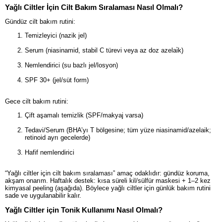
Yağlı Ciltler İçin Cilt Bakım Sıralaması Nasıl Olmalı?
Gündüz cilt bakım rutini:
Temizleyici (nazik jel)
Serum (niasinamid, stabil C türevi veya az doz azelai̇k)
Nemlendirici (su bazlı jel/losyon)
SPF 30+ (jel/süt form)
Gece cilt bakım rutini:
Çift aşamalı temizlik (SPF/makyaj varsa)
Tedavi/Serum (BHA’yı T bölgesine; tüm yüze niasinamid/azelaik;
retinoid ayrı gecelerde)
Hafif nemlendirici
“Yağlı ciltler için cilt bakım sıralaması” amaç odaklıdır: gündüz koruma,
akşam onarım. Haftalık destek: kısa süreli kil/sülfür maskesi + 1–2 kez
kimyasal peeling (aşağıda). Böylece yağlı ciltler için günlük bakım rutini
sade ve uygulanabilir kalır.
Yağlı Ciltler için Tonik Kullanımı Nasıl Olmalı?