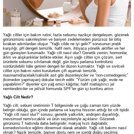
Yağlı ciltler için bakım rutini; fazla sebumu nazikçe dengeleyen, gözenek
görünümünü sakinleştiren ve bariyeri zedelemeden pürüzsüz bir bitiş
bırakan adımlardan oluşur. “Yağlı cilde ne iyi gelir?” sorusunun pratik
karşılığı; pH dengeli temizlik, hafif nem, ihtiyaca yönelik aktifler ve her
gün güneşten korumadır. Yağlı cilt nasıl olur? Genetik zemin, hormonlar,
iklim ve alışkanlıklar birlikte etkiler. Aşırı yağlı ciltler için çözüm, sert
ürünlerle sebumu sıfırlamak değil; gün boyu parlama kontrolünü
sürdürülebilir hâle getiren dengeli bir düzen kurmaktır. Yağlı ve sivilceli
ciltler için bakım rutini kurulurken çift aşamalı temizlik,
niasinamid/azelai̇k/salisilik asit gibi düzenleyiciler ve “non-comedogenic”
(komedon yapmayan) dokular tercih edilir. “Yüzüm çok yağlı, evde ne
yapabilirim?” diyenler için yağ emici kâğıtlar, hafif matlaştırıcı jel
nemlendiriciler ve jel/süt formunda SPF’ler gün içi konforu artırır.
Yağlı Cilt Nedir?
Yağlı cilt; sebum üretiminin T bölgesinde ve çoğu zaman tüm yüzde
belirgin olduğu, gün içinde parlama ve kayma hissinin arttığı bir cilt tipidir.
“Yağlı cilt nasıl olur?” sorusu; genetik yatkınlık, androjen duyarlılığı,
mevsimsel nem/sıcaklık ve ürün seçimleriyle açıklanır. Gözenek
görünümü T hattında daha belirgindir; makyaj hızlı dağılabilir,
komedon/sivilce eğilimi dönemsel olarak artabilir. Yağlı cilt bakımı nasıl
olmalı? Nazik temizlik, bariyer dostu nem ve içeriği doğru seçilmiş