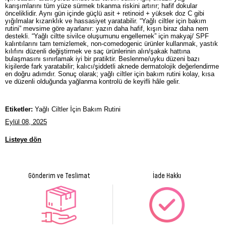
karışımlarını tüm yüze sürmek tıkanma riskini artırır; hafif dokular
önceliklidir. Aynı gün içinde güçlü asit + retinoid + yüksek doz C gibi
yığılmalar kızarıklık ve hassasiyet yaratabilir. “Yağlı ciltler için bakım
rutini” mevsime göre ayarlanır: yazın daha hafif, kışın biraz daha nem
destekli. “Yağlı ciltte sivilce oluşumunu engellemek” için makyaj/ SPF
kalıntılarını tam temizlemek, non-comedogenic ürünler kullanmak, yastık
kılıfını düzenli değiştirmek ve saç ürünlerinin alın/şakak hattına
bulaşmasını sınırlamak iyi bir pratiktir. Beslenme/uyku düzeni bazı
kişilerde fark yaratabilir; kalıcı/şiddetli aknede dermatolojik değerlendirme
en doğru adımdır. Sonuç olarak; yağlı ciltler için bakım rutini kolay, kısa
ve düzenli olduğunda yağlanma kontrolü de keyifli hâle gelir.
Etiketler:
Yağlı Ciltler İçin Bakım Rutini
Eylül 08, 2025
Listeye dön
Gönderim ve Teslimat
İade Hakkı