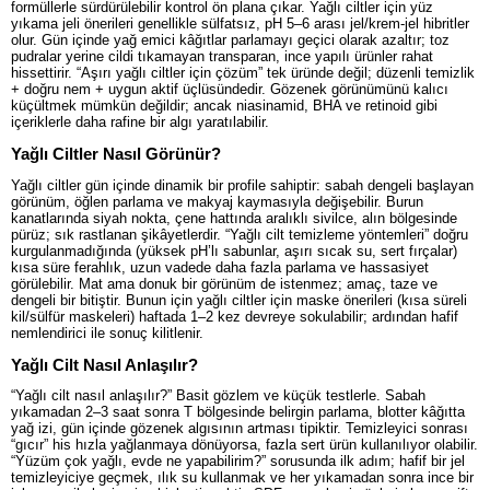
formüllerle sürdürülebilir kontrol ön plana çıkar. Yağlı ciltler için yüz
yıkama jeli önerileri genellikle sülfatsız, pH 5–6 arası jel/krem-jel hibritler
olur. Gün içinde yağ emici kâğıtlar parlamayı geçici olarak azaltır; toz
pudralar yerine cildi tıkamayan transparan, ince yapılı ürünler rahat
hissettirir. “Aşırı yağlı ciltler için çözüm” tek üründe değil; düzenli temizlik
+ doğru nem + uygun aktif üçlüsündedir. Gözenek görünümünü kalıcı
küçültmek mümkün değildir; ancak niasinamid, BHA ve retinoid gibi
içeriklerle daha rafine bir algı yaratılabilir.
Yağlı Ciltler Nasıl Görünür?
Yağlı ciltler gün içinde dinamik bir profile sahiptir: sabah dengeli başlayan
görünüm, öğlen parlama ve makyaj kaymasıyla değişebilir. Burun
kanatlarında siyah nokta, çene hattında aralıklı sivilce, alın bölgesinde
pürüz; sık rastlanan şikâyetlerdir. “Yağlı cilt temizleme yöntemleri” doğru
kurgulanmadığında (yüksek pH’lı sabunlar, aşırı sıcak su, sert fırçalar)
kısa süre ferahlık, uzun vadede daha fazla parlama ve hassasiyet
görülebilir. Mat ama donuk bir görünüm de istenmez; amaç, taze ve
dengeli bir bitiştir. Bunun için yağlı ciltler için maske önerileri (kısa süreli
kil/sülfür maskeleri) haftada 1–2 kez devreye sokulabilir; ardından hafif
nemlendirici ile sonuç kilitlenir.
Yağlı Cilt Nasıl Anlaşılır?
“Yağlı cilt nasıl anlaşılır?” Basit gözlem ve küçük testlerle. Sabah
yıkamadan 2–3 saat sonra T bölgesinde belirgin parlama, blotter kâğıtta
yağ izi, gün içinde gözenek algısının artması tipiktir. Temizleyici sonrası
“gıcır” his hızla yağlanmaya dönüyorsa, fazla sert ürün kullanılıyor olabilir.
“Yüzüm çok yağlı, evde ne yapabilirim?” sorusunda ilk adım; hafif bir jel
temizleyiciye geçmek, ılık su kullanmak ve her yıkamadan sonra ince bir