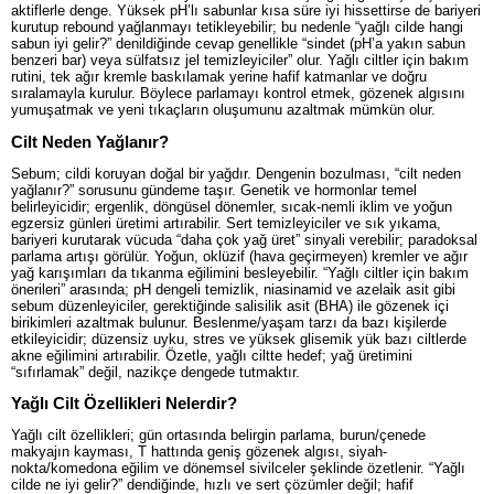
aktiflerle denge. Yüksek pH’lı sabunlar kısa süre iyi hissettirse de bariyeri
kurutup rebound yağlanmayı tetikleyebilir; bu nedenle “yağlı cilde hangi
sabun iyi gelir?” denildiğinde cevap genellikle “sindet (pH’a yakın sabun
benzeri bar) veya sülfatsız jel temizleyiciler” olur. Yağlı ciltler için bakım
rutini, tek ağır kremle baskılamak yerine hafif katmanlar ve doğru
sıralamayla kurulur. Böylece parlamayı kontrol etmek, gözenek algısını
yumuşatmak ve yeni tıkaçların oluşumunu azaltmak mümkün olur.
Cilt Neden Yağlanır?
Sebum; cildi koruyan doğal bir yağdır. Dengenin bozulması, “cilt neden
yağlanır?” sorusunu gündeme taşır. Genetik ve hormonlar temel
belirleyicidir; ergenlik, döngüsel dönemler, sıcak-nemli iklim ve yoğun
egzersiz günleri üretimi artırabilir. Sert temizleyiciler ve sık yıkama,
bariyeri kurutarak vücuda “daha çok yağ üret” sinyali verebilir; paradoksal
parlama artışı görülür. Yoğun, oklüzif (hava geçirmeyen) kremler ve ağır
yağ karışımları da tıkanma eğilimini besleyebilir. “Yağlı ciltler için bakım
önerileri” arasında; pH dengeli temizlik, niasinamid ve azelai̇k asit gibi
sebum düzenleyiciler, gerektiğinde salisilik asit (BHA) ile gözenek içi
birikimleri azaltmak bulunur. Beslenme/yaşam tarzı da bazı kişilerde
etkileyicidir; düzensiz uyku, stres ve yüksek glisemik yük bazı ciltlerde
akne eğilimini artırabilir. Özetle, yağlı ciltte hedef; yağ üretimini
“sıfırlamak” değil, nazikçe dengede tutmaktır.
Yağlı Cilt Özellikleri Nelerdir?
Yağlı cilt özellikleri; gün ortasında belirgin parlama, burun/çenede
makyajın kayması, T hattında geniş gözenek algısı, siyah-
nokta/komedona eğilim ve dönemsel sivilceler şeklinde özetlenir. “Yağlı
cilde ne iyi gelir?” dendiğinde, hızlı ve sert çözümler değil; hafif