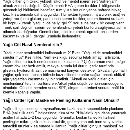
Yağlı ciltler için tonik; yüksek alkol ve mentol içeren sert “astrenjan”
olmak zorunda değildir. Düşük oranlı BHA içeren tonikler T bölgesinde
gözenek içi birikimleri hedefler; tüm yüze her gün yerine haftada birkaç
kez, kısa temasla daha uygundur. Hümektan (gliserin, hyaluronik asit) ve
yatıştırıcı (beta-glukan, panthenol) içeren tonikler, serum öncesi su bazlı
bir köprü kurarak “yağlı cilde ne iyi gelir?” sorusuna nazik bir cevap verir.
Tonik şart değildir; serum ve nemlendirici yeterli konforu sağlıyorsa adımı
atlamak da doğrudur. Önemli olan; cildi kurutacak agresif toni̇klerden
kaçınmak ve pH’ı dengeli ürünlerle ilerlemektir.
Yağlı Cilt Nasıl Nemlendirilir?
“Yağlı ciltler nemlendirici kullanmalı mı?” Evet. “Yağlı cilde nemlendirici
sürülür mü?” Kesinlikle. Nem eksikliği, sebumu telafi amaçlı artırabilir.
Yağlı ciltler su bazlı nemlendirici mi kullanmalı? Çoğu zaman evet; jel/gel-
cream dokular hızlı emilir, makyaj altında iyi durur. İçerik tarafında
gliserin, hyaluronik asit ve niasinamid bariyeri destekler. Skualan gibi hafif
yağlar, çok ince tabaka hâlinde bazı ciltlerde konfor sağlar; ancak oklüzif
ağır yağlardan kaçınmak iyi bir pratiktir. “Akneli ve yağlı ciltler için
nemlendirici” tercihi, parfüm/renk/alkol yükü düşük ve non-comedogenic
olmalıdır. Gündüz nemden sonra SPF, akşam ise tedavi sonrası hafif bir
kremle kapanış yapılır.
Yağlı Ciltler İçin Maske ve Peeling Kullanımı Nasıl Olmalı?
Yağlı cilt için peeling, kimyasal/enzim bazlı nazik seçeneklerle planlanır.
BHA (salisilik asit) T bölgesinde; tüm yüze PHA/laktik gibi daha yumuşak
asitler haftada 1–2 kez uygundur. Granüllü, keskin tanecikli fiziksel
peelingler mikro çizik riskini artırabilir; gerekiyorsa çok ince ve yuvarlak
tanecikli ürünler kısa sürede kullanılır. “Yağlı ciltler için yüz maskesi” ve