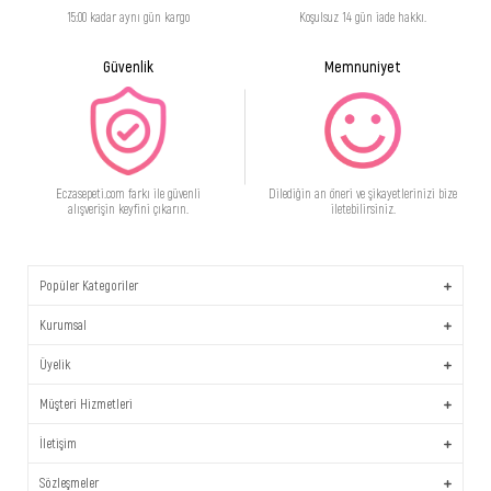
15:00 kadar aynı gün kargo
Koşulsuz 14 gün iade hakkı.
Güvenlik
Memnuniyet
Eczasepeti.com farkı ile güvenli
Dilediğin an öneri ve şikayetlerinizi bize
alışverişin keyfini çıkarın.
iletebilirsiniz.
Popüler Kategoriler
Kurumsal
Üyelik
Müşteri Hizmetleri
İletişim
Sözleşmeler