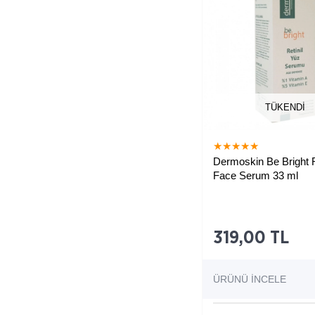
TÜKENDI
★
★
★
★
★
Dermoskin Be Bright R
Face Serum 33 ml
Leke ve kırışıklıkları az
yardımcı serum
319,00 TL
ÜRÜNÜ İNCELE