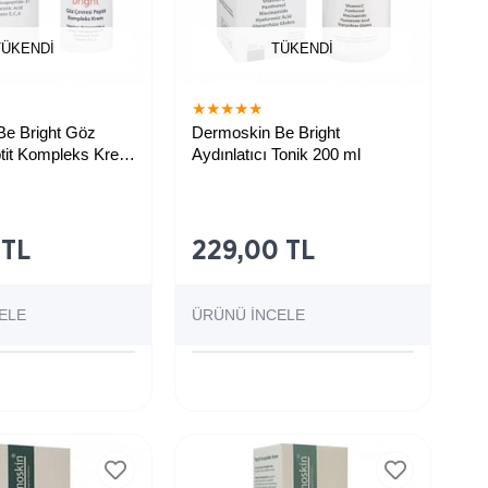
TÜKENDI
TÜKENDI
★
★
★
★
★
e Bright Göz
Dermoskin Be Bright
tit Kompleks Krem
Aydınlatıcı Tonik 200 ml
 TL
229,00 TL
ELE
ÜRÜNÜ İNCELE