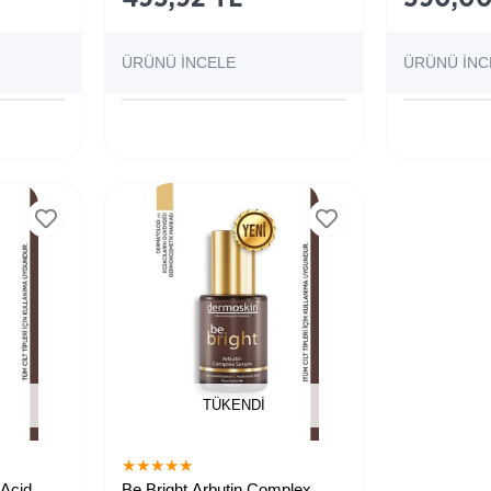
ÜRÜNÜ İNCELE
ÜRÜNÜ İNC
TÜKENDI
★
★
★
★
★
 Acid
Be Bright Arbutin Complex