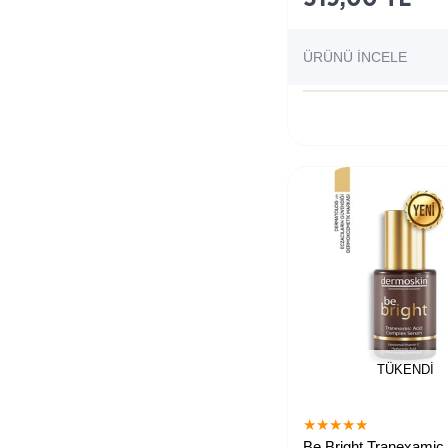
ÜRÜNÜ İNCELE
TÜKENDI
★
★
★
★
★
Be Bright Tranexamic