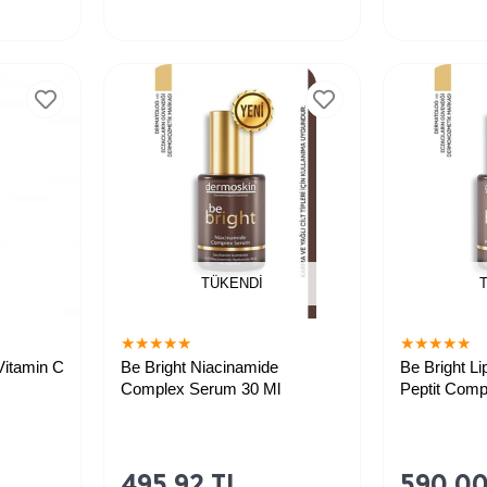
TÜKENDI
★
★
★
★
★
★
★
★
★
★
Vitamin C
Be Bright Niacinamide
Be Bright L
Complex Serum 30 Ml
Peptit Comp
akım
495,92 TL
590,00