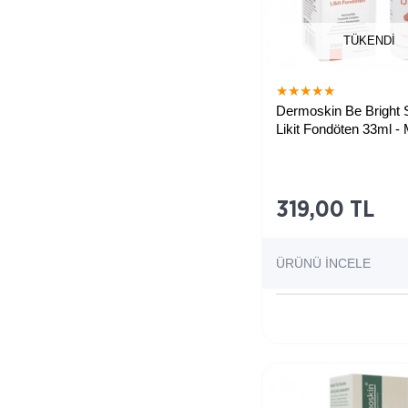
TÜKENDI
★
★
★
★
★
Dermoskin Be Bright
Likit Fondöten 33ml -
Yoğun kapatıcı özellikli
319,00 TL
ÜRÜNÜ İNCELE