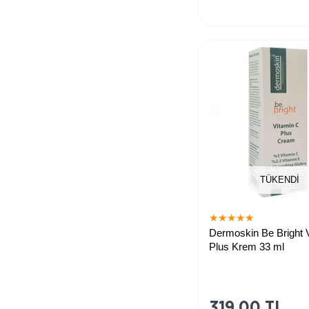
TÜKENDI
★
★
★
★
★
Dermoskin Be Bright 
Plus Krem 33 ml
Leke oluşumuna karşı b
kremi
319,00 TL