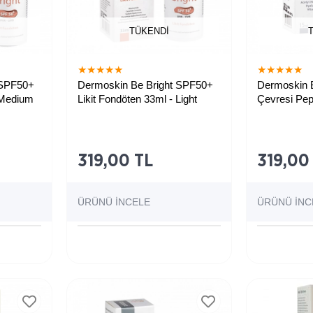
TÜKENDI
★
★
★
★
★
★
★
★
★
★
 SPF50+
Dermoskin Be Bright SPF50+
Dermoskin B
 Medium
Likit Fondöten 33ml - Light
Çevresi Pep
15 ml
 fondöten
Yoğun kapatıcı özellikli fondöten
319,00 TL
319,00
ÜRÜNÜ İNCELE
ÜRÜNÜ İNC