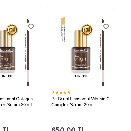
TÜKENDI
TÜKENDI
★
★
★
★
★
iposomal Collagen
Be Bright Liposomal Vitamin C
lex Serum 30 ml
Complex Serum 30 ml
 TL
650,00 TL