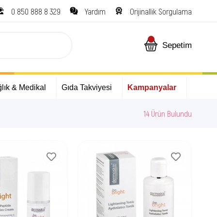
0 850 888 8 329
Yardım
Orijinallik Sorgulama
Sepetim
lık & Medikal
Gıda Takviyesi
Kampanyalar
14 Ürün Bulundu