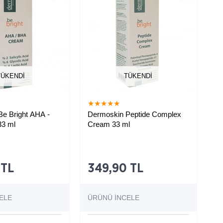
TÜKENDI
TÜKENDI
★
★
★
★
★
e Bright AHA -
Dermoskin Peptide Complex
3 ml
Cream 33 ml
çizgileri
Yaşlanma karşıtı bakım kremi
 yardımcı krem
 TL
349,90 TL
ELE
ÜRÜNÜ İNCELE