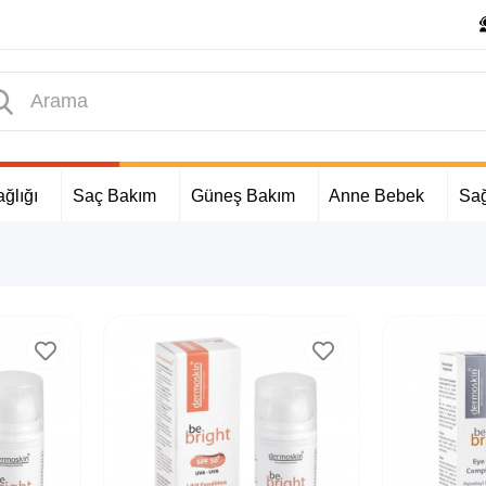
ğlığı
Saç Bakım
Güneş Bakım
Anne Bebek
Sağ