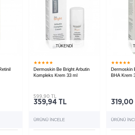
TÜKENDI
★
★
★
★
★
★
★
★
★
★
etinil
Dermoskin Be Bright Arbutin
Dermoskin B
Kompleks Krem 33 ml
BHA Krem 3
altmaya
Leke ve ince 
aydınlatmaya
599,90 TL
359,94 TL
319,00
ÜRÜNÜ İNCELE
ÜRÜNÜ İNC