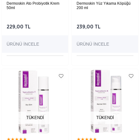
Dermoskin Ato Probiyotik Krem
Dermoskin Yüz Yıkama Köpüğü
50ml
200 ml
Kuru ve çok kuru ciltlere özel ato probiyotik
Nemlendirici etkili yüz yıkama köpüğü.
krem.
229,00 TL
239,00 TL
ÜRÜNÜ İNCELE
ÜRÜNÜ İNCELE
TÜKENDI
TÜKENDI
★
★
★
★
★
★
★
★
★
★