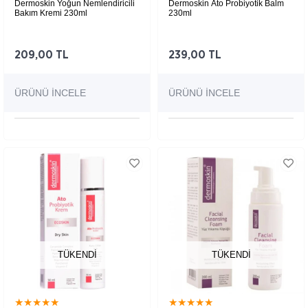
Dermoskin Yoğun Nemlendiricili
Dermoskin Ato Probiyotik Balm
Bakım Kremi 230ml
230ml
Çocuklar ve yetişkinler için ç
ok kuruya ciltlere özel, ipeksi yapılı balm
209,00 TL
239,00 TL
ÜRÜNÜ İNCELE
ÜRÜNÜ İNCELE
TÜKENDI
TÜKENDI
★
★
★
★
★
★
★
★
★
★