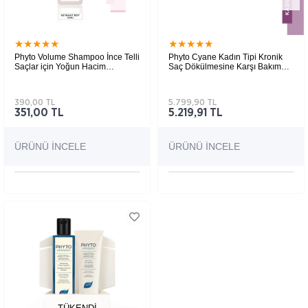
★
★
★
★
★
★
★
★
★
★
Phyto Volume Shampoo İnce Telli
Phyto Cyane Kadın Tipi Kronik
Saçlar için Yoğun Hacim
Saç Dökülmesine Karşı Bakım
Kazandıran Sülfatsız Şampuan
Serumu & Saç Dökülmesi Karşıtı
100 ml
Şampuan Seti
390,00 TL
5.799,90 TL
351,00 TL
5.219,91 TL
ÜRÜNÜ İNCELE
ÜRÜNÜ İNCELE