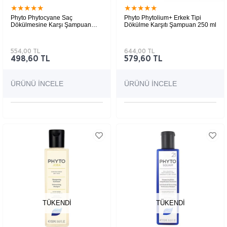
★
★
★
★
★
★
★
★
★
★
Phyto Phytocyane Saç
Phyto Phytolium+ Erkek Tipi
Dökülmesine Karşı Şampuan
Dökülme Karşıtı Şampuan 250 ml
250 ml
554,00 TL
644,00 TL
498,60 TL
579,60 TL
ÜRÜNÜ İNCELE
ÜRÜNÜ İNCELE
TÜKENDI
TÜKENDI