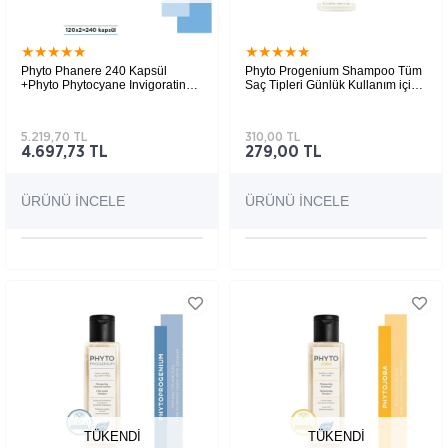
★
★
★
★
★
★
★
★
★
★
Phyto Phanere 240 Kapsül
Phyto Progenium Shampoo Tüm
+Phyto Phytocyane Invigorating
Saç Tipleri Günlük Kullanım için
Shampoo Kadın Tipi Saç
Akıllı Şampuan 250 ml
Dökülmesine Karşı Şampuan
250 ml
5.219,70 TL
310,00 TL
4.697,73 TL
279,00 TL
ÜRÜNÜ İNCELE
ÜRÜNÜ İNCELE
TÜKENDI
TÜKENDI