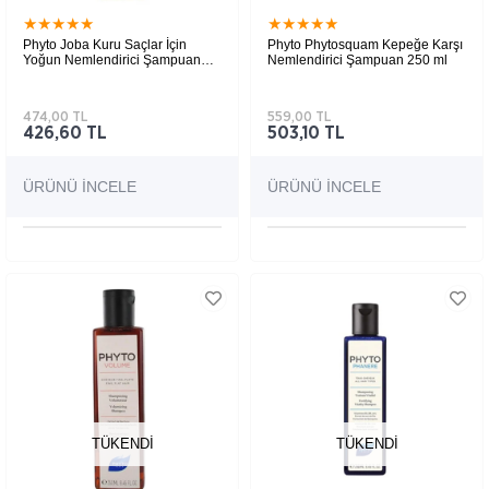
★
★
★
★
★
★
★
★
★
★
Phyto Joba Kuru Saçlar İçin
Phyto Phytosquam Kepeğe Karşı
Yoğun Nemlendirici Şampuan
Nemlendirici Şampuan 250 ml
250 ml
474,00 TL
559,00 TL
426,60 TL
503,10 TL
ÜRÜNÜ İNCELE
ÜRÜNÜ İNCELE
TÜKENDI
TÜKENDI