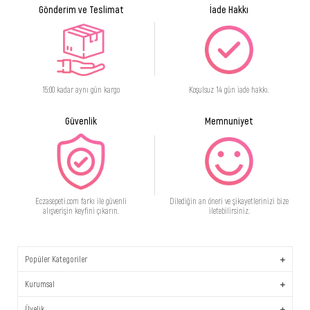
Gönderim ve Teslimat
İade Hakkı
15:00 kadar aynı gün kargo
Koşulsuz 14 gün iade hakkı.
Güvenlik
Memnuniyet
Eczasepeti.com farkı ile güvenli
Dilediğin an öneri ve şikayetlerinizi bize
alışverişin keyfini çıkarın.
iletebilirsiniz.
Popüler Kategoriler
Kurumsal
Üyelik