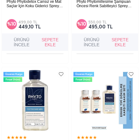
Phyto Phytodetox Cansız ve Mat
Phyto Phytomillesime Şampuan
Saçlar İçin Koku Giderici Sprey
Öncesi Renk Sabitleyici Sprey
150 ml
100ml
499,00 TL
550,00 TL
%10
%10
449,10 TL
495,00 TL
ÜRÜNÜ
SEPETE
ÜRÜNÜ
SEPETE
İNCELE
EKLE
İNCELE
EKLE
Ücretsiz Kargo
Ücretsiz Kargo
Fırsat Ürünü
Fırsat Ürünü
★
★
★
★
★
★
★
★
★
★