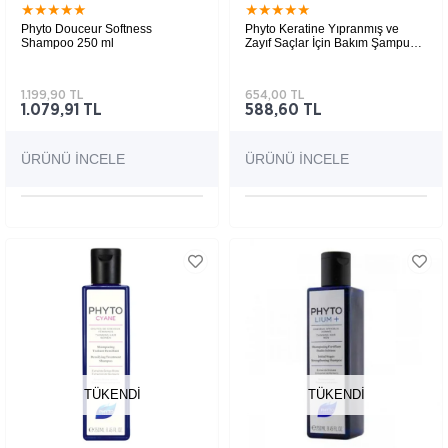
★
★
★
★
★
★
★
★
★
★
Phyto Douceur Softness
Phyto Keratine Yıpranmış ve
Shampoo 250 ml
Zayıf Saçlar İçin Bakım Şampuanı
250 ml
1.199,90 TL
654,00 TL
1.079,91 TL
588,60 TL
ÜRÜNÜ İNCELE
ÜRÜNÜ İNCELE
TÜKENDI
TÜKENDI