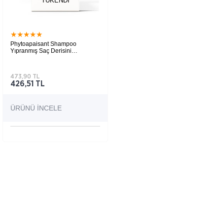
TÜKENDI
★
★
★
★
★
Phytoapaisant Shampoo
Yıpranmış Saç Derisini
Rahatlatmaya Yardımcı Şampuan
+ Care Cream İkili Set
473,90 TL
426,51 TL
ÜRÜNÜ İNCELE