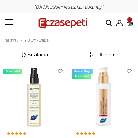
"Günlük bakımınıza uzman dokunuş."
Anasayfa
PHYTO ŞAMPUANLAR
Sıralama
Filtreleme
Fırsat Ürünü
Ücretsiz Kargo
Fırsat Ürünü
★
★
★
★
★
★
★
★
★
★