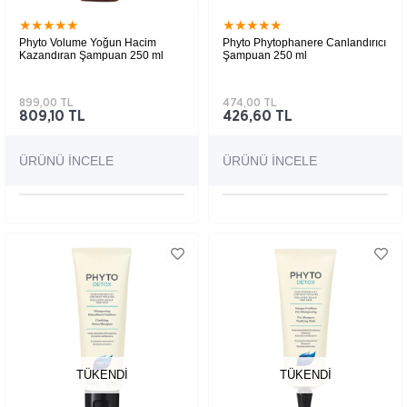
★
★
★
★
★
★
★
★
★
★
Phyto Volume Yoğun Hacim
Phyto Phytophanere Canlandırıcı
Kazandıran Şampuan 250 ml
Şampuan 250 ml
899,00 TL
474,00 TL
809,10 TL
426,60 TL
ÜRÜNÜ İNCELE
ÜRÜNÜ İNCELE
TÜKENDI
TÜKENDI