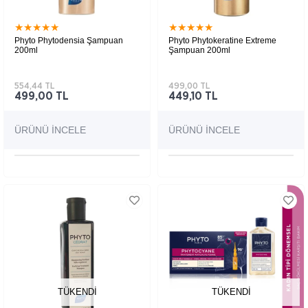
★
★
★
★
★
★
★
★
★
★
Phyto Phytodensia Şampuan
Phyto Phytokeratine Extreme
200ml
Şampuan 200ml
554,44 TL
499,00 TL
499,00 TL
449,10 TL
ÜRÜNÜ İNCELE
ÜRÜNÜ İNCELE
TÜKENDI
TÜKENDI