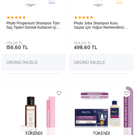
★
★
★
★
★
★
★
★
★
★
Phyto Progenium Shampoo Tüm
Phyto Joba Shampoo Kuru
Saç Tipleri Günlük Kullanım için
Saçlar için Yoğun Nemlendirici
Sülfatsız Akıllı Şampuan 100 ml
Sülfatsız Şampuan 100 ml
174,00 TL
554,00 TL
156,60 TL
498,60 TL
ÜRÜNÜ İNCELE
ÜRÜNÜ İNCELE
TÜKENDI
TÜKENDI