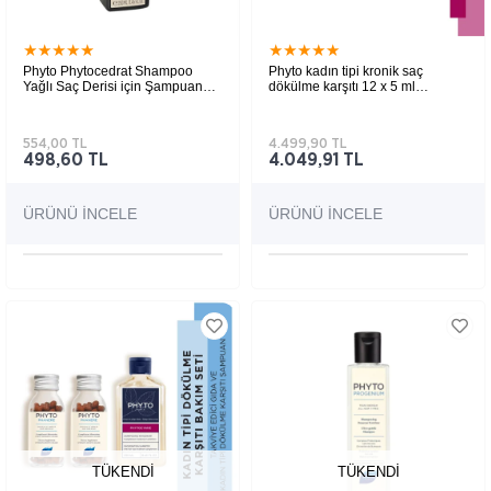
★
★
★
★
★
★
★
★
★
★
Phyto Phytocedrat Shampoo
Phyto kadın tipi kronik saç
Yağlı Saç Derisi için Şampuan
dökülme karşıtı 12 x 5 ml
250 ml | İndirimli ürün
ampul+Cyane Invigorating Kadın
Tipi Saç Dökülmesine Şampuan
250 Ml
554,00 TL
4.499,90 TL
498,60 TL
4.049,91 TL
ÜRÜNÜ İNCELE
ÜRÜNÜ İNCELE
TÜKENDI
TÜKENDI