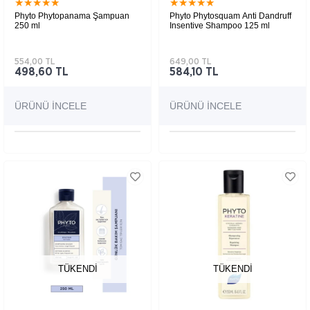
★
★
★
★
★
★
★
★
★
★
Phyto Phytopanama Şampuan
Phyto Phytosquam Anti Dandruff
250 ml
Insentive Shampoo 125 ml
554,00 TL
649,00 TL
498,60 TL
584,10 TL
ÜRÜNÜ İNCELE
ÜRÜNÜ İNCELE
TÜKENDI
TÜKENDI