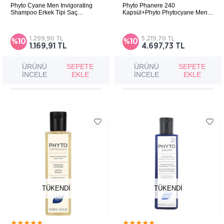
Phyto Cyane Men Invigorating
Phyto Phanere 240
Shampoo Erkek Tipi Saç
Kapsül+Phyto Phytocyane Men
Dökülmesine Karşı Canlandırıcı
Invigorating Shampoo Erkek Tipi
Şampuan 250ml
Saç Dökülmesine Karşı
Şampuan 250Ml
1.299,90 TL
5.219,70 TL
%10
%10
1.169,91 TL
4.697,73 TL
ÜRÜNÜ
SEPETE
ÜRÜNÜ
SEPETE
İNCELE
EKLE
İNCELE
EKLE
TÜKENDI
TÜKENDI
★
★
★
★
★
★
★
★
★
★